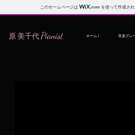
このホームページは
.com
を使って作成され
Pianist
原 美千代
ホーム /
音楽グレ